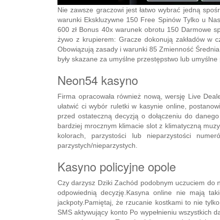
Nie zawsze graczowi jest łatwo wybrać jedną spośr
warunki Ekskluzywne 150 Free Spinów Tylko u Nas
600 zł Bonus 40x warunek obrotu 150 Darmowe spi
żywo z krupierem: Gracze dokonują zakładów w cza
Obowiązują zasady i warunki 85 Zmienność Średnia 
były skazane za umyślne przestępstwo lub umyślne 
Neon54 kasyno
Firma opracowała również nową, wersję Live Dealer
ułatwić ci wybór ruletki w kasynie online, posta
przed ostateczną decyzją o dołączeniu do danego 
bardziej mrocznym klimacie slot z klimatyczną muz
kolorach, parzystości lub nieparzystości num
parzystych/nieparzystych.
Kasyno policyjne opole
Czy darzysz Dziki Zachód podobnym uczuciem do na
odpowiednią decyzję.Kasyna online nie mają ta
jackpoty.Pamiętaj, że rzucanie kostkami to nie tyl
SMS aktywujący konto Po wypełnieniu wszystkich da