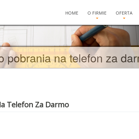
HOME
O FIRMIE
OFERTA
 pobrania na telefon za da
Na Telefon Za Darmo