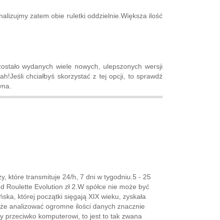
nalizujmy zatem obie ruletki oddzielnie.Większa ilość
ało wydanych wiele nowych, ulepszonych wersji
eśli chciałbyś skorzystać z tej opcji, to sprawdź
yna.
, które transmituje 24/h, 7 dni w tygodniu.5 - 25
ed Roulette Evolution zł 2.W spółce nie może być
ka, której początki sięgają XIX wieku, zyskała
oże analizować ogromne ilości danych znacznie
y przeciwko komputerowi, to jest to tak zwana