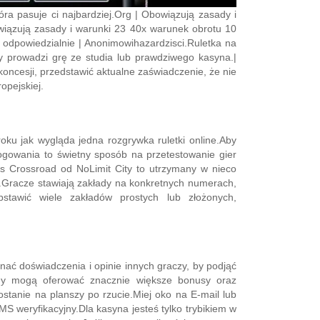
ra pasuje ci najbardziej.Org | Obowiązują zasady i
iązują zasady i warunki 23 40x warunek obrotu 10
dpowiedzialnie | Anonimowihazardzisci.Ruletka na
y prowadzi grę ze studia lub prawdziwego kasyna.|
ncesji, przedstawić aktualne zaświadczenie, że nie
opejskiej.
oku jak wygląda jedna rozgrywka ruletki online.Aby
ogowania to świetny sposób na przetestowanie gier
’s Crossroad od NoLimit City to utrzymany w nieco
y.Gracze stawiają zakłady na konkretnych numerach,
stawić wiele zakładów prostych lub złożonych,
ć doświadczenia i opinie innych graczy, by podjąć
rmy mogą oferować znacznie większe bonusy oraz
ostanie na planszy po rzucie.Miej oko na E-mail lub
 weryfikacyjny.Dla kasyna jesteś tylko trybikiem w